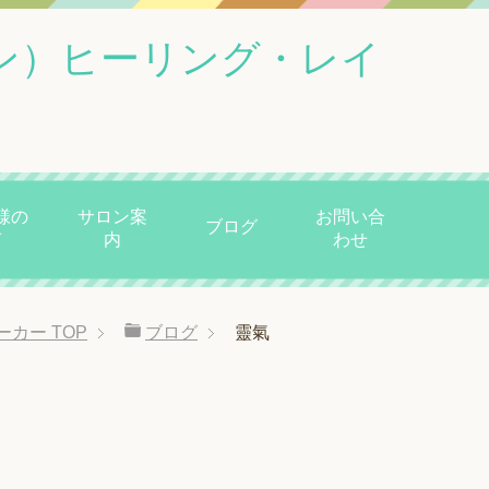
ン）ヒーリング・レイ
様の
サロン案
お問い合
ブログ
声
内
わせ
ーカー
TOP
ブログ
靈氣