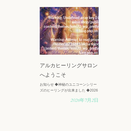
Warning
: Undefined array key 0 in
/home/xs716881/
salon.shop/public_html/wp-
content/themes/keni70_wp_pretty_green_2017021903
blog.php
on line
19
Warning
: Attempt to read property "cat_name" on nu
/home/xs716881/alcha-salon.shop/public_html/
content/themes/keni70_wp_pretty_green_2017021903
blog.php
on line
19
アルカヒーリングサロン
へようこそ
お知らせ ◆神秘のユニコーンシリー
ズのヒーリングが出来ました ◆2026
年4月19日第6回アルカフェスタが開
2026年7月2日
催されました ◆NEW!! ロマンティ
ックエンジェルが導く、出会いと結
びつきの特別なセッション** 誰の心
の中に・・・