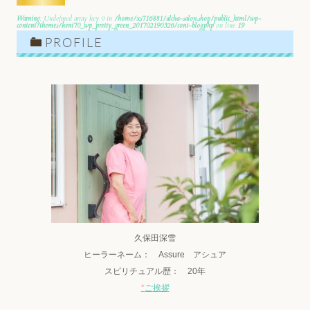
Warning
: Undefined array key 0 in
/home/xs716881/alcha-salon.shop/public_html/wp-
content/themes/keni70_wp_pretty_green_201702190326/cont-blog.php
on line
19
Warning
: Attempt to read property "cat_name" on null in
PROFILE
/home/xs716881/alcha-
salon.shop/public_html/wp-content/themes/keni70_wp_pretty_green_201702190326/cont-blog.php
on line
19
久保田深雪
ヒーラーネーム： Assure アシュア
スピリチュアル歴： 20年
*
ご挨拶