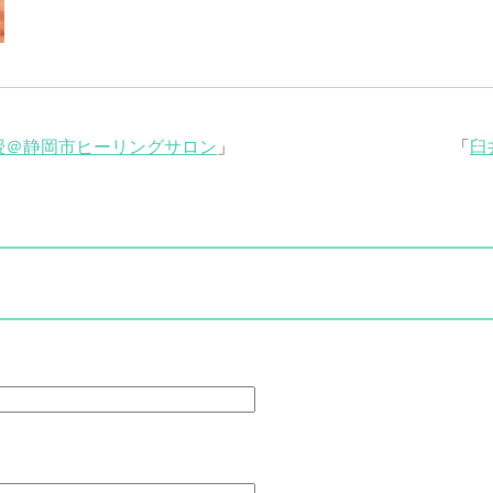
授＠静岡市ヒーリングサロン
」
「
臼