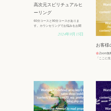
高次元スピリチュアルヒ
Warning
: Undefined array key 0 in
/home/xs716881/
Warni
salon.shop/public_html/wp-
ーリング
content/themes/keni70_wp_pretty_green_2017021903
content
blog.php
on line
19
60分コースと90分コースがありま
Warning
: Attempt to read property "cat_name" on nu
War
す。カウンセリングでお悩みをお聞
/home/xs716881/alcha-salon.shop/public_html/
/h
content/themes/keni70_wp_pretty_green_2017021903
content
きしてからヒーリングします。 ３次
2024年9月15日
blog.php
on line
19
元の世界はエゴ,ネガティブに言え
ば、欲望のぶつかり合いの世界で
お客様
す。 その世界で疲れた人たちが多く
います。 今地球は４次元・・・
Zoom
「ここに生
年8月20
れる2年半
れにちなみ、
て、「ここ
と」・・・
Warning
: Undefined array key 0 in
/home/xs716881/
Warni
salon.shop/public_html/wp-
content/themes/keni70_wp_pretty_green_2017021903
content
blog.php
on line
19
Warning
: Attempt to read property "cat_name" on nu
War