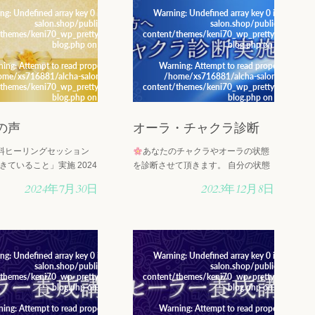
alcha-
ng
: Undefined array key 0 in
/home/xs716881/alcha-
Warning
: Undefined array key 0 in
/home/x
salon.shop/public_html/wp-
salon.shop/public_html/wp
26/cont-
/themes/keni70_wp_pretty_green_201702190326/cont-
content/themes/keni70_wp_pretty_green_2
blog.php
on line
19
blog.php
on line
19
ll in
ning
: Attempt to read property "cat_name" on null in
Warning
: Attempt to read property "cat_n
wp-
ome/xs716881/alcha-salon.shop/public_html/wp-
/home/xs716881/alcha-salon.shop/pub
26/cont-
/themes/keni70_wp_pretty_green_201702190326/cont-
content/themes/keni70_wp_pretty_green_2
blog.php
on line
19
blog.php
on line
19
の声
オーラ・チャクラ診断
無料ヒーリングセッション
あなたのチャクラやオーラの状態
きていること」実施 2024
を診断させて頂きます。 自分の状態
日は、ブルームーンと言わ
をお知りになりたい方は是非お気軽
2024年7月30日
2023年12月8日
に一度の満月でした。 そ
にオーラ・チャクラ診断をどうぞ。
8月19日に、Zoomに
もし、オーラやチャクラの状態が悪
に生きているこ
いようでしたらその場で私が調整さ
せて頂く・・・
alcha-
ng
: Undefined array key 0 in
/home/xs716881/alcha-
Warning
: Undefined array key 0 in
/home/x
salon.shop/public_html/wp-
salon.shop/public_html/wp
26/cont-
/themes/keni70_wp_pretty_green_201702190326/cont-
content/themes/keni70_wp_pretty_green_2
blog.php
on line
19
blog.php
on line
19
ll in
ning
: Attempt to read property "cat_name" on null in
Warning
: Attempt to read property "cat_n