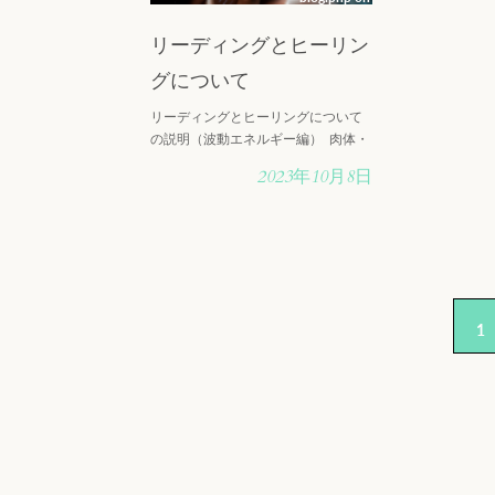
わらず解決
もご連・・
リーディングとヒーリン
グについて
リーディングとヒーリングについて
の説明（波動エネルギー編） 肉体・
思考・感情・すべてが素粒子エネル
2023年10月8日
ギー体 私達人間の肉体の細胞は、水
分・タンパク質・アミノ酸・他の分
子/原子構造でできている為、 植物や
動物、魚、水などの・・・
1