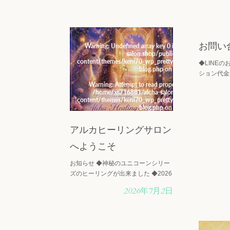
お問い
Warning
: Undefined array key 0 in
/home/xs716881/
Warni
salon.shop/public_html/wp-
content/themes/keni70_wp_pretty_green_2017021903
content
◆LINE
blog.php
on line
19
ション代金が
日々の生活
Warning
: Attempt to read property "cat_name" on nu
War
/home/xs716881/alcha-salon.shop/public_html/
/h
ント等をL
content/themes/keni70_wp_pretty_green_2017021903
content
様々なイベ
blog.php
on line
19
ング開催の
らせして・
アルカヒーリングサロン
へようこそ
お知らせ ◆神秘のユニコーンシリー
ズのヒーリングが出来ました ◆2026
年4月19日第6回アルカフェスタが開
2026年7月2日
催されました ◆NEW!! ロマンティ
ックエンジェルが導く、出会いと結
びつきの特別なセッション** 誰の心
の中に・・・