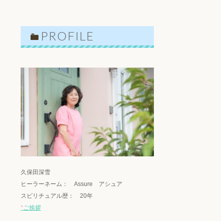
PROFILE
s716881/alcha-
-
01702190326/cont-
ame" on null in
lic_html/wp-
01702190326/cont-
久保田深雪
ヒーラーネーム： Assure アシュア
スピリチュアル歴： 20年
*
ご挨拶