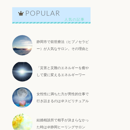
s716881/alcha-
-
POPULAR
01702190326/cont-
ame" on null in
lic_html/wp-
01702190326/cont-
静岡市で前世療法（ヒプノセラピ
ー）が人気なサロン。その理由と
は？
「災害と災難のエネルギーを癒や
して愛に変えるエネルギーワー
ク」の内容と感想＠静岡アセンシ
ョンヒーリング
女性性に満ちた方が男性的仕事で
行き詰まるのは＠スピリチュアル
s716881/alcha-
ヒーリングサロン
-
01702190326/cont-
結婚相談所で相手が決まらなかっ
た時は＠静岡ヒーリングサロン
ame" on null in