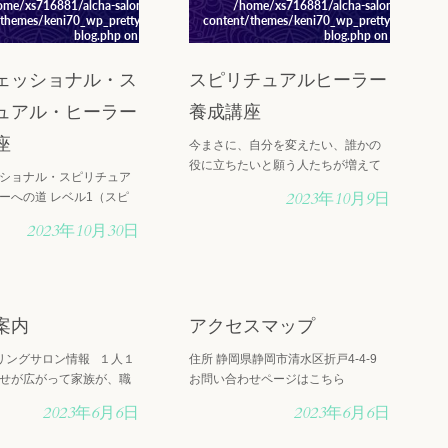
wp-
ome/xs716881/alcha-salon.shop/public_html/wp-
/home/xs716881/alcha-salon.shop/pub
26/cont-
/themes/keni70_wp_pretty_green_201702190326/cont-
content/themes/keni70_wp_pretty_green_2
blog.php
on line
19
blog.php
on line
19
ェッショナル・ス
スピリチュアルヒーラー
ュアル・ヒーラー
養成講座
座
今まさに、自分を変えたい、誰かの
役に立ちたいと願う人たちが増えて
ショナル・スピリチュア
います。アルカヒーリングサロンで
2023年10月9日
ーへの道 レベル1（スピ
は、そのような人たちが、10年以上
ヒーリング能力とクレア
続けられる、本物のスピリチュアル
2023年10月30日
） レベル2（潜在意識を
ヒーラー、アセンション・ライトワ
ルギーの波動を上げる-カ
ーカーを目指して勉強してい・・・
伝授） レベル3（潜在意
み、内なる・・・
案内
アクセスマップ
alcha-
ng
: Undefined array key 0 in
/home/xs716881/alcha-
Warning
: Undefined array key 0 in
/home/x
salon.shop/public_html/wp-
salon.shop/public_html/wp
26/cont-
/themes/keni70_wp_pretty_green_201702190326/cont-
content/themes/keni70_wp_pretty_green_2
ヒーリングサロン情報 １人１
住所 静岡県静岡市清水区折戸4-4-9
blog.php
on line
19
blog.php
on line
19
せが広がって家族が、職
お問い合わせページはこちら
が、日本が、世界が愛に
ll in
ning
: Attempt to read property "cat_name" on null in
Warning
: Attempt to read property "cat_n
2023年6月6日
2023年6月6日
wp-
ome/xs716881/alcha-salon.shop/public_html/wp-
/home/xs716881/alcha-salon.shop/pub
和で安心な地球になるこ
26/cont-
/themes/keni70_wp_pretty_green_201702190326/cont-
content/themes/keni70_wp_pretty_green_2
います。 大小の悩みに関
blog.php
on line
19
blog.php
on line
19