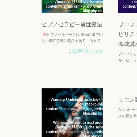
/home/xs716881/alcha-salon.shop/public_html/
/h
content/themes/keni70_wp_pretty_green_2017021903
content
blog.php
on line
19
ヒプノセラピー前世療法
プロフ
ピリチ
ヒプノセラピーとは 表面に出てい
ない潜在意識に焦点をあて、今まで
養成講
の刷り込みプログラミングを発見
2023年11月16日
し、クライアントの望むプログラム
プロフェッ
を見つけてリライト＝修正してお手
ル・ヒーラ
伝いをしていきます。潜在意識には
リチュアル
何度も転生・・・
ボンス活性
変えてエネ
ルナレイキ
識に入り込
サロン
Warning
: Undefined array key 0 in
/home/xs716881/
Warni
salon.shop/public_html/wp-
content/themes/keni70_wp_pretty_green_2017021903
content
Alcha
blog.php
on line
19
人の愛と幸
場が、地域
Warning
: Attempt to read property "cat_name" on nu
War
/home/xs716881/alcha-salon.shop/public_html/
/h
満たされ平
content/themes/keni70_wp_pretty_green_2017021903
content
とを願って
blog.php
on line
19