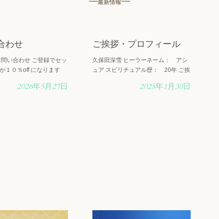
最新情報
合わせ
ご挨拶・プロフィール
alcha-
ng
: Undefined array key 0 in
/home/xs716881/alcha-
Warning
: Undefined array key 0 in
/home/x
salon.shop/public_html/wp-
salon.shop/public_html/wp
26/cont-
/themes/keni70_wp_pretty_green_201702190326/cont-
content/themes/keni70_wp_pretty_green_2
のお問い合わせ ご登録でセッ
久保田深雪 ヒーラーネーム： アシ
blog.php
on line
19
blog.php
on line
19
１０％off になります
ュア スピリチュアル歴： 20年 ご挨
を心地よくするためのヒ
拶 *1995年自然派化粧品（HOUSE
ll in
ning
: Attempt to read property "cat_name" on null in
Warning
: Attempt to read property "cat_n
2026年5月27日
2025年1月30日
wp-
ome/xs716881/alcha-salon.shop/public_html/wp-
/home/xs716881/alcha-salon.shop/pub
INEで配信しています。
OF ROSE)とアロマ(生活の木）の
26/cont-
/themes/keni70_wp_pretty_green_201702190326/cont-
content/themes/keni70_wp_pretty_green_2
ントや、Zoomでのヒーリ
「フェアリーズガーデン」とエステ
blog.php
on line
19
blog.php
on line
19
情報などもこちらでお知
サロン「アルカサロン」を起業。そ
・・
の後・・・