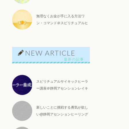
lic_html/wp-
01702190326/cont-
無理なくお金が手に入る方法ワ
ン・コマンド＠スピリチュアルヒ
ーリング
NEW ARTICLE
スピリチュアルサイキックヒーラ
ー講座＠静岡アセンションレイキ
s716881/alcha-
-
01702190326/cont-
新しいことに挑戦する勇気が欲し
い@静岡アセンションヒーリング
ame" on null in
lic_html/wp-
01702190326/cont-