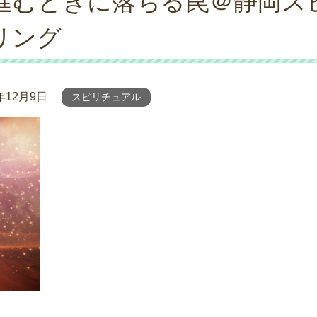
進むときに落ちる罠＠静岡ス
リング
2年12月9日
スピリチュアル